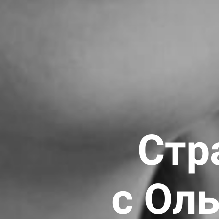
Стр
с Ол