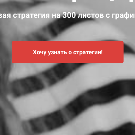
ая стратегия на 300 листов
с графи
Хочу узнать о стратегии!