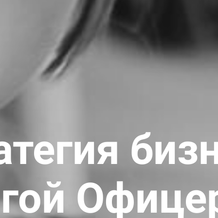
атегия биз
ьгой Офице