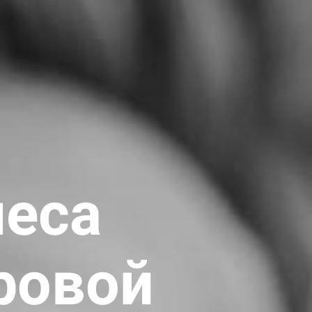
неса
ровой